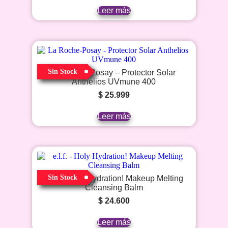
Leer más
Sin Stock
La Roche-Posay – Protector Solar
Anthelios UVmune 400
$
25.999
Leer más
Sin Stock
e.l.f. – Holy Hydration! Makeup Melting
Cleansing Balm
$
24.600
Leer más