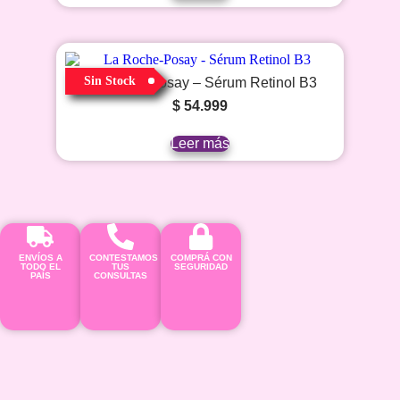
Sin Stock
La Roche-Posay – Sérum Retinol B3
$
54.999
Leer más
ENVÍOS A
CONTESTAMOS
COMPRÁ CON
TODO EL
TUS
SEGURIDAD
PAÍS
CONSULTAS