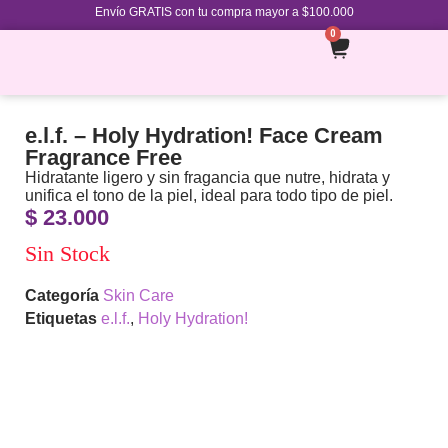
Envío GRATIS con tu compra mayor a $100.000
0
e.l.f. – Holy Hydration! Face Cream
Fragrance Free
Hidratante ligero y sin fragancia que nutre, hidrata y
unifica el tono de la piel, ideal para todo tipo de piel.
$
23.000
Sin Stock
Categoría
Skin Care
Etiquetas
e.l.f.
,
Holy Hydration!