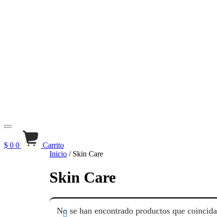
$
0
0
Carrito
Inicio
/ Skin Care
Skin Care
No se han encontrado productos que coincida