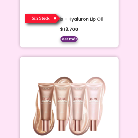
Sin Stock
L´Oréal Paris – Hyaluron Lip Oil
$
13.700
Leer más