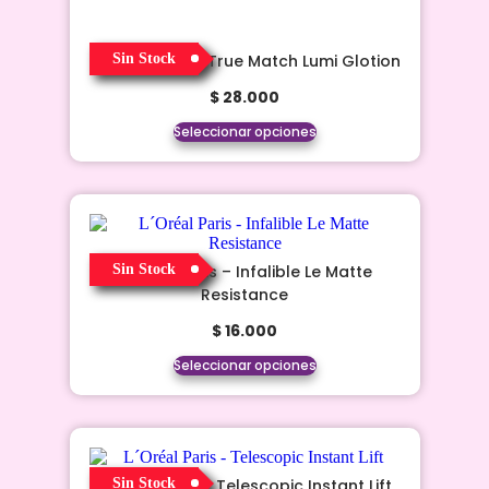
L´Oréal Paris – True Match Lumi Glotion
Sin Stock
$
28.000
Seleccionar opciones
Sin Stock
L´Oréal Paris – Infalible Le Matte
Resistance
$
16.000
Seleccionar opciones
L´Oréal Paris – Telescopic Instant Lift
Sin Stock